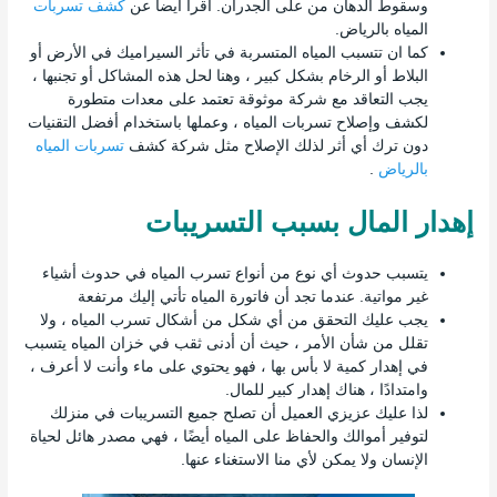
وسقوط الدهان من على الجدران. اقرأ أيضا عن
كشف تسربات
المياه بالرياض.
كما ان تتسبب المياه المتسربة في تأثر السيراميك في الأرض أو
البلاط أو الرخام بشكل كبير ، وهنا لحل هذه المشاكل أو تجنبها ،
يجب التعاقد مع شركة موثوقة تعتمد على معدات متطورة
لكشف وإصلاح تسربات المياه ، وعملها باستخدام أفضل التقنيات
دون ترك أي أثر لذلك الإصلاح مثل شركة كشف
تسربات المياه
بالرياض
.
إهدار المال بسبب التسريبات
يتسبب حدوث أي نوع من أنواع تسرب المياه في حدوث أشياء
غير مواتية. عندما تجد أن فاتورة المياه تأتي إليك مرتفعة
يجب عليك التحقق من أي شكل من أشكال تسرب المياه ، ولا
تقلل من شأن الأمر ، حيث أن أدنى ثقب في خزان المياه يتسبب
في إهدار كمية لا بأس بها ، فهو يحتوي على ماء وأنت لا أعرف ،
وامتدادًا ، هناك إهدار كبير للمال.
لذا عليك عزيزي العميل أن تصلح جميع التسريبات في منزلك
لتوفير أموالك والحفاظ على المياه أيضًا ، فهي مصدر هائل لحياة
الإنسان ولا يمكن لأي منا الاستغناء عنها.