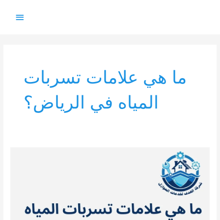
خطي
القائمة
لى
لمحتوى
الرئيس
ما هي علامات تسربات
المياه في الرياض؟
ما
هي
علامات
تسربات
المياه
في
الرياض؟