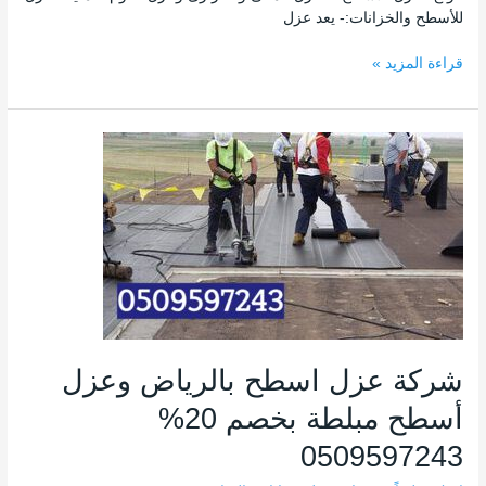
للأسطح والخزانات:- يعد عزل
قراءة المزيد »
شركة
عزل
اسطح
بالرياض
وعزل
أسطح
مبلطة
بخصم
20%
0509597243
شركة عزل اسطح بالرياض وعزل
أسطح مبلطة بخصم 20%
0509597243