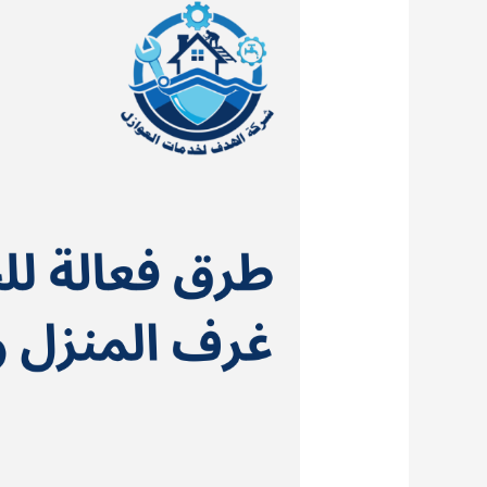
فعالة
للحفاظ
على
نظافة
غرف
المنزل
والمطبخ
والحمام