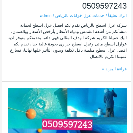
0509597243
اترك تعليقاً
/
خدمات عزل خزانات بالرياض
/
admin
شركة عزل اسطح بالرياض تقدم لكم افضل عزل اسطح لحماية
منشأتكم من أشعة الشمس ومياه الأمطار بأرخص الأسعار وبالضمان،
اليك عميلنا الكريم شركة الهدف المثالي فهي دائما بخدمتكم متوفر لدينا
عوازل اسطح مائي وعزل اسطح حراري بجودة عالية جدا، نقدم لكم
افضل عزل اسطح مبلطة بأقل تكلفة وبدون التأثير عليها نهائيا، فسارع
عميلنا الكريم بالاتصال
قراءة المزيد »
شركة
عزل
خزانات
بالرياض
بالضمان
وافضل
سعر