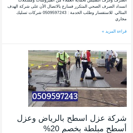
الصرف وغرف التفتيش لحماية العملاء من الفيروسات ومشكلات
انسداد الصرف الصحي المتكرر فسارع بالاتصال الأن على شركة الهدف
المثالي. للاستفسار وطلب الخدمة : 0509597243 شركات تسليك
مجاري
قراءة المزيد »
شركة
عزل
اسطح
بالرياض
وعزل
أسطح
مبلطة
بخصم
20%
0509597243
شركة عزل اسطح بالرياض وعزل
أسطح مبلطة بخصم 20%