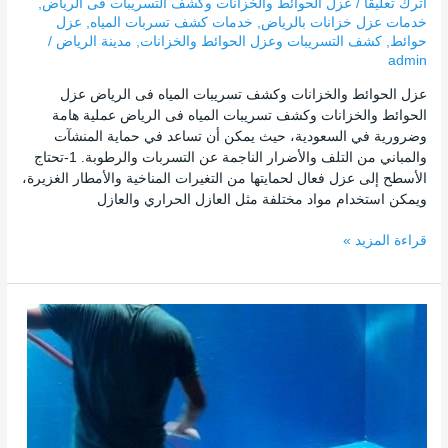
اترك تعليقاً
/
عزل الحوائط والخزانات وكشف التسريبات فى الرياض
,
خدمات عزل خزانات بالرياض
,
خدمات كشف تسربات المياه
,
عزل
حوائط
,
كشف التسريبات وعزل الحوائط والخزانات
,
مدينة الرياض
/
admin
عزل الحوائط والخزانات وكشف تسريبات المياه فى الرياض عزل
الحوائط والخزانات وكشف تسريبات المياه فى الرياض عملية هامة
وضرورية في السعودية، حيث يمكن أن تساعد في حماية المنشآت
والمباني من التلف والأضرار الناجمة عن التسربات والرطوبة. 1-تحتاج
الأسطح إلى عزل فعال لحمايتها من التغيرات المناخية والأمطار الغزيرة،
ويمكن استخدام مواد مختلفة مثل العازل الحراري والعازل
قراءة المزيد »
مراحل
عزل
خزانات
الرياض