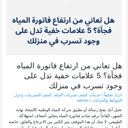
5
علامات
خفية
تدل
على
وجود
تسرب
في
منزلك
هل تعاني من ارتفاع فاتورة المياه
فجأة؟ 5 علامات خفية تدل على
وجود تسرب في منزلك
اترك تعليقاً
/
خدمات كشف تسربات المياه
,
كشف التسريبات وعزل
الحوائط والخزانات
/
admin
تخيل أنك تفتح رسالة أو تطبيق شركة المياه الوطنية كالمعتاد نهاية
الشهر، لتُفاجأ برقم صادم لفاتورة المياه يتجاوز أضعاف استهلاكك
الطبيعي. لا شك أن هذا الموقف يثير الكثير من الانزعاج والقلق، خاصة
وأنك لم تغير من عاداتك اليومية في استخدام المياه. قبل أن تلوم