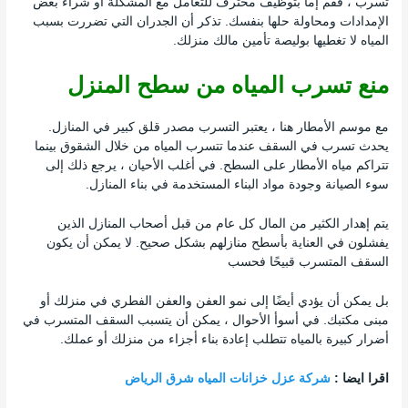
تسرب ، فقم إما بتوظيف محترف للتعامل مع المشكلة أو شراء بعض
الإمدادات ومحاولة حلها بنفسك. تذكر أن الجدران التي تضررت بسبب
المياه لا تغطيها بوليصة تأمين مالك منزلك.
منع تسرب المياه من سطح المنزل
مع موسم الأمطار هنا ، يعتبر التسرب مصدر قلق كبير في المنازل.
يحدث تسرب في السقف عندما تتسرب المياه من خلال الشقوق بينما
تتراكم مياه الأمطار على السطح. في أغلب الأحيان ، يرجع ذلك إلى
سوء الصيانة وجودة مواد البناء المستخدمة في بناء المنازل.
يتم إهدار الكثير من المال كل عام من قبل أصحاب المنازل الذين
يفشلون في العناية بأسطح منازلهم بشكل صحيح. لا يمكن أن يكون
السقف المتسرب قبيحًا فحسب
بل يمكن أن يؤدي أيضًا إلى نمو العفن والعفن الفطري في منزلك أو
مبنى مكتبك. في أسوأ الأحوال ، يمكن أن يتسبب السقف المتسرب في
أضرار كبيرة بالمياه تتطلب إعادة بناء أجزاء من منزلك أو عملك.
اقرا ايضا :
شركة عزل خزانات المياه شرق الرياض