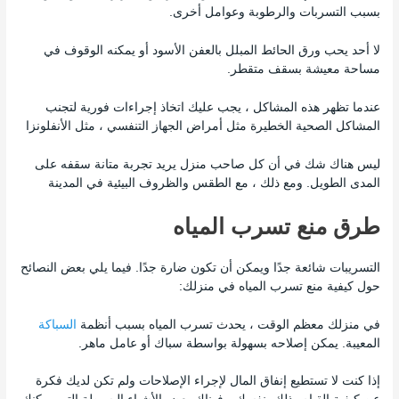
بسبب التسربات والرطوبة وعوامل أخرى.
لا أحد يحب ورق الحائط المبلل بالعفن الأسود أو يمكنه الوقوف في
مساحة معيشة بسقف متقطر.
عندما تظهر هذه المشاكل ، يجب عليك اتخاذ إجراءات فورية لتجنب
المشاكل الصحية الخطيرة مثل أمراض الجهاز التنفسي ، مثل الأنفلونزا
ليس هناك شك في أن كل صاحب منزل يريد تجربة متانة سقفه على
المدى الطويل. ومع ذلك ، مع الطقس والظروف البيئية في المدينة
طرق منع تسرب المياه
التسريبات شائعة جدًا ويمكن أن تكون ضارة جدًا. فيما يلي بعض النصائح
حول كيفية منع تسرب المياه في منزلك:
في منزلك معظم الوقت ، يحدث تسرب المياه بسبب أنظمة
السباكة
المعيبة. يمكن إصلاحه بسهولة بواسطة سباك أو عامل ماهر.
إذا كنت لا تستطيع إنفاق المال لإجراء الإصلاحات ولم تكن لديك فكرة