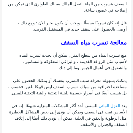
السقف يتسرب من الماء. اتصل المالك بسباك الطوارئ الذي تمكن من
إصلاحه في غضون ساعة.
قال إنه كان تسريبًا بسيطًا ، ويجب أن يكون بخير الآن ؛ ومع ذلك ،
أوصى بالحصول على سقف جديد في المستقبل القريب.
معالجة تسرب مياه السقف
منع تسرب المياه من سطح المنزل يمكن أن يحدث تسرب المياه
لأسباب مثل الروافد القديمة ، والبراغي المفكوكة والمسامير ،
والشقوق في أعمال الجبس وما إلى ذلك.
يمكنك بسهولة معرفة سبب التسرب بنفسك أو يمكنك الحصول على
مساعدة احترافية من سباك. تسرب السقف ليس قبيحًا للعين فحسب ،
بل يتسبب أيضًا في أضرار جسيمة للبنية التحتية والبنية التحتية للمبنى.
يعد
العزل المائي
للسقف أحد أكثر المشكلات المنزلية شيوعًا. إنه في
الأساس ثقب في السقف ويمكن أن يؤدي إلى بعض المشاكل الخطيرة
مثل الرطوبة والعفن في العلية. يمكن أن يؤدي ذلك أيضًا إلى إتلاف
السقف والجدران والأسقف.