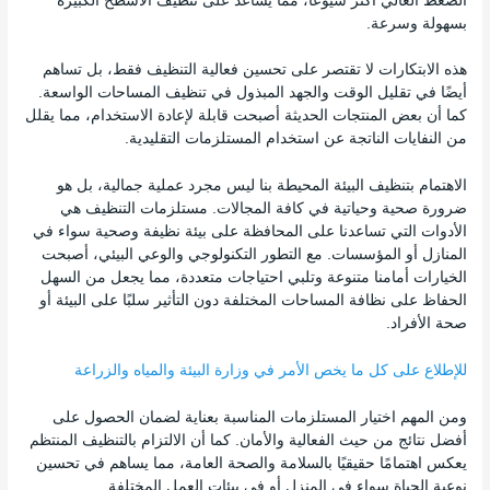
الضغط العالي أكثر شيوعًا، مما يساعد على تنظيف الأسطح الكبيرة
بسهولة وسرعة.
هذه الابتكارات لا تقتصر على تحسين فعالية التنظيف فقط، بل تساهم
أيضًا في تقليل الوقت والجهد المبذول في تنظيف المساحات الواسعة.
كما أن بعض المنتجات الحديثة أصبحت قابلة لإعادة الاستخدام، مما يقلل
من النفايات الناتجة عن استخدام المستلزمات التقليدية.
الاهتمام بتنظيف البيئة المحيطة بنا ليس مجرد عملية جمالية، بل هو
ضرورة صحية وحياتية في كافة المجالات. مستلزمات التنظيف هي
الأدوات التي تساعدنا على المحافظة على بيئة نظيفة وصحية سواء في
المنازل أو المؤسسات. مع التطور التكنولوجي والوعي البيئي، أصبحت
الخيارات أمامنا متنوعة وتلبي احتياجات متعددة، مما يجعل من السهل
الحفاظ على نظافة المساحات المختلفة دون التأثير سلبًا على البيئة أو
صحة الأفراد.
للإطلاع على كل ما يخص الأمر في وزارة البيئة والمياه والزراعة
ومن المهم اختيار المستلزمات المناسبة بعناية لضمان الحصول على
أفضل نتائج من حيث الفعالية والأمان. كما أن الالتزام بالتنظيف المنتظم
يعكس اهتمامًا حقيقيًا بالسلامة والصحة العامة، مما يساهم في تحسين
نوعية الحياة سواء في المنزل أو في بيئات العمل المختلفة.