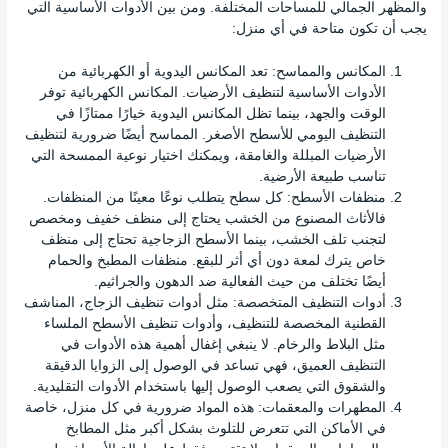
والمظهر الجمالي للمساحات المختلفة. ومن بين الأدوات الأساسية التي
يجب أن تكون متاحة في أي منزل:
المكانس والمماسح: تعد المكانس اليدوية أو الكهربائية من
الأدوات الأساسية لتنظيف الأرضيات. المكانس الكهربائية توفر
الوقت والجهد، بينما تظل المكانس اليدوية خيارًا ممتازًا في
التنظيف اليومي للأسطح الأصغر. المماسح أيضًا ضرورية لتنظيف
الأرضيات المبللة والغامقة، ويمكنك اختيار نوعية الممسحة التي
تناسب طبيعة الأرضية.
منظفات الأسطح: كل سطح يتطلب نوعًا معينًا من المنظفات.
فالأثاث المصنوع من الخشب يحتاج إلى منظف خفيف ومخصص
لتجنب تلف الخشب، بينما الأسطح الزجاجية تحتاج إلى منظف
خاص يترك لمعة دون أي أثر للبقع. منظفات المطبخ والحمام
أيضًا تختلف من حيث الفعالية ضد الدهون والجراثيم.
أدوات التنظيف المتخصصة: مثل أدوات تنظيف الزجاج، المناشف
القطنية المخصصة للتنظيف، وأدوات تنظيف الأسطح الملساء
مثل البلاط والرخام. لا ينبغي إغفال أهمية هذه الأدوات في
التنظيف العميق، فهي تساعد في الوصول إلى الزوايا الدقيقة
والشقوق التي يصعب الوصول إليها باستخدام الأدوات التقليدية.
المطهرات والمعقمات: هذه المواد ضرورية في كل منزل، خاصة
في الأماكن التي تتعرض للتلوث بشكل أكبر مثل المطابخ