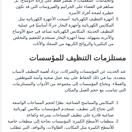
والحمامات. المعقمات لا تقتصر فقط على إزالة الأوساخ، بل
تساهم في القضاء على الجراثيم والفيروسات التي قد تكون
خطيرة لصحة أفراد الأسرة.
أجهزة التنظيف الكهربائية: أصبحت الأجهزة الكهربائية مثل
المكانس الكهربائية وأجهزة البخار جزءًا أساسيًا في عملية
التنظيف الحديثة. المكانس الكهربائية تساعد في جمع الأوساخ
والأتربة بسهولة، بينما أجهزة البخار تستخدم للتعقيم والتخلص
من البكتيريا والروائح الكريهة من السجاد والأثاث.
مستلزمات التنظيف للمؤسسات
عند الحديث عن المؤسسات والشركات، تزداد أهمية التنظيف لأسباب
متعددة، بما في ذلك الحفاظ على بيئة عمل صحية وآمنة للموظفين
والعملاء. وتحتاج المؤسسات إلى مجموعة من الأدوات والمستلزمات
التي تتناسب مع حجم العمل والمكان:
المكانس والمماسح الصناعية: نظرًا لحجم المساحات الواسعة
التي تحتاج إلى تنظيف، تستخدم المؤسسات مكانس كهربائية
صناعية قادرة على تنظيف المساحات بسرعة وكفاءة.
منظفات الأسطح الكبيرة: المؤسسات بحاجة إلى منظفات خاصة
للأسطح الكبيرة مثل المكاتب، الطاولات، والنوافذ، التي تتطلب