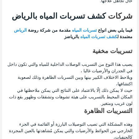
حال تجاهل علاجها.
شركات
كشف تسربات المياه بالرياض
فيما يلي بعض انواع
تسربات المياه
مقدمة من شركة روضة
الرياض
معتمدة ل
كشف تسربات المياه
بالرياضز
تسريبات مخفية
يصيب هذا النوع من التسريب الوصلات الداخلية للمياه والتي تكون داخل
في الجدران والأرضيات غالبا ،
ويلاحظ الاختلاف الكبير بينها وبين التسربات الظاهرة وذلك لصعوبة
اكتشافها،
حيث لا يمكن ذلك إلّا بالاعتماد على النتائج التي يمكن ملاحظتها في
المكان المحيط بالتسريب على هيئة تشوهات وتشققات وظهور بقع ذات
لون غريب ومتغير.
التسريبات الظاهرة
وهذه المشكلة التي تصيب التوصيلات البارزة أو القائمة في الجزء
الخارجي من الحوائط والأرضيات والتي يمكن مُشاهدتها بالعين المجردة
كالحنفيات،