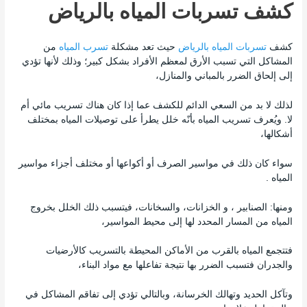
كشف تسربات المياه بالرياض
كشف
تسربات المياه بالرياض
حيث تعد مشكلة
تسرب المياه
من
المشاكل التي تسبب الأرق لمعظم الأفراد بشكل كبير؛ وذلك لأنها تؤدي
إلى إلحاق الضرر بالمباني والمنازل،
لذلك لا بد من السعي الدائم للكشف عما إذا كان هناك تسريب مائي أم
لا. ويُعرف تسريب المياه بأنّه خلل يطرأ على توصيلات المياه بمختلف
أشكالها،
سواء كان ذلك في مواسير الصرف أو أكواعها أو مختلف أجزاء مواسير
المياه .
ومنها: الصنابير ، و الخزانات، والسخانات، فيتسبب ذلك الخلل بخروج
المياه من المسار المحدد لها إلى محيط المواسير،
فتتجمع المياه بالقرب من الأماكن المحيطة بالتسريب كالأرضيات
والجدران فتسبب الضرر بها نتيجة تفاعلها مع مواد البناء،
وتآكل الحديد وتهالك الخرسانة، وبالتالي تؤدي إلى تفاقم المشاكل في