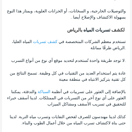
والتوصيلات الخارجية، و السخانات، أو الخزانات العلوية، ويمتاز هذا النوع
بسهولة الاكتشاف والإصلاح أيضا .
لكشف
تسربات المياه
بالرياض
تستخدم معظم الشركات المتخصصة في
كشف تسربات
المياه العليا،
الرياض طرقًا مماثلة.
لا توجد طريقة واحدة تُستخدم لتحديد موقع أي نوع من أنواع التسرب.
عادة يتم استخدام العديد من التقنيات في كل وظيفة. تسمح النتائج من
كل تقنية بتركيز الانتباه في منطقة معينة
بالإضافة إلى العثور على تسريبات في أنظمة
السباكة
والتدفئة، يمكننا
العثور على أي نوع آخر من التسربات في الممتلكات. لدينا أسقف خبراء
للتحقيق في تسريب الأسقف ومشاكل الميزاب
كذلك لدينا مهندسون للصرف لفحص النفايات وتسرب مياه التربة. لدينا
حتى بناة لاكتشاف تسرب المياه من خلال أعمال الطوب والبناء.