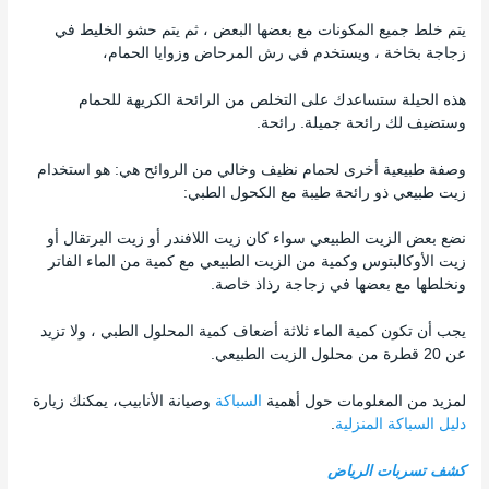
يتم خلط جميع المكونات مع بعضها البعض ، ثم يتم حشو الخليط في
زجاجة بخاخة ، ويستخدم في رش المرحاض وزوايا الحمام،
هذه الحيلة ستساعدك على التخلص من الرائحة الكريهة للحمام
وستضيف لك رائحة جميلة. رائحة.
وصفة طبيعية أخرى لحمام نظيف وخالي من الروائح هي: هو استخدام
زيت طبيعي ذو رائحة طيبة مع الكحول الطبي:
نضع بعض الزيت الطبيعي سواء كان زيت اللافندر أو زيت البرتقال أو
زيت الأوكالبتوس وكمية من الزيت الطبيعي مع كمية من الماء الفاتر
ونخلطها مع بعضها في زجاجة رذاذ خاصة.
يجب أن تكون كمية الماء ثلاثة أضعاف كمية المحلول الطبي ، ولا تزيد
عن 20 قطرة من محلول الزيت الطبيعي.
لمزيد من المعلومات حول أهمية
السباكة
وصيانة الأنابيب، يمكنك زيارة
دليل السباكة المنزلية
.
كشف تسربات الرياض