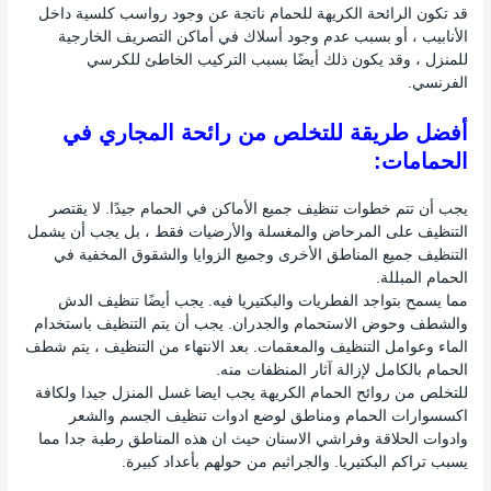
قد تكون الرائحة الكريهة للحمام ناتجة عن وجود رواسب كلسية داخل
الأنابيب ، أو بسبب عدم وجود أسلاك في أماكن التصريف الخارجية
للمنزل ، وقد يكون ذلك أيضًا بسبب التركيب الخاطئ للكرسي
الفرنسي.
أفضل طريقة للتخلص من رائحة المجاري في
الحمامات:
يجب أن تتم خطوات تنظيف جميع الأماكن في الحمام جيدًا. لا يقتصر
التنظيف على المرحاض والمغسلة والأرضيات فقط ، بل يجب أن يشمل
التنظيف جميع المناطق الأخرى وجميع الزوايا والشقوق المخفية في
الحمام المبللة.
مما يسمح بتواجد الفطريات والبكتيريا فيه. يجب أيضًا تنظيف الدش
والشطف وحوض الاستحمام والجدران. يجب أن يتم التنظيف باستخدام
الماء وعوامل التنظيف والمعقمات. بعد الانتهاء من التنظيف ، يتم شطف
الحمام بالكامل لإزالة آثار المنظفات منه.
للتخلص من روائح الحمام الكريهة يجب ايضا غسل المنزل جيدا ولكافة
اكسسوارات الحمام ومناطق لوضع ادوات تنظيف الجسم والشعر
وادوات الحلاقة وفراشي الاسنان حيث ان هذه المناطق رطبة جدا مما
يسبب تراكم البكتيريا. والجراثيم من حولهم بأعداد كبيرة.