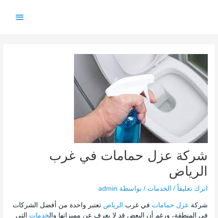
خطي
القائمة
لى
لمحتوى
الرئيس
Post
navigation
شركة عزل حمامات في غرب
الرياض
اترك تعليقاً
/
الخدمات
/ بواسطة
admin
شركة
عزل حمامات
في غرب
الرياض
تعتبر واحدة من أفضل الشركات
في المنطقة، ورغم أن البعض قد لا يعرف عن مميزاتها وال
خدمات
التي