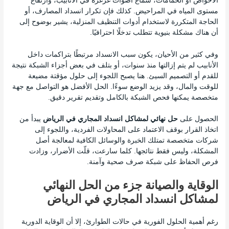
الأحواض أو الحمامات، سماع أصوات غرغرة في الأنابيب، وارتفاع
مستوى المياه في المراحيض. كذلك فإن تكرار انسداد المصارف، أو
الحاجة المتكررة لاستخدام أدوات التنظيف المنزلية، يشير بوضوح إلى
أن هناك مشكلة بنيوية تتطلب تدخلًا احترافيًا.
وفي كثير من الأحيان، يكون سبب الانسداد مرتبطًا بتراكمات داخل
الأنابيب لم يتم إزالتها منذ سنوات، أو بتلف في بعض أجزاء الشبكة نتيجة
للقدم أو التصميم السيئ. هنا يصبح اللجوء إلى حلول مؤقتة مضيعة
للوقت والمال، وقد يزيد الوضع سوءًا. الحل الأفضل هو التواصل مع جهة
متخصصة يمكنها فحص الشبكة بالكامل وتقديم تقرير دقيق.
الحصول على
حل نهائي لمشاكل انسداد المجاري في الرياض
يبدأ من
اتخاذ القرار بوقف الاعتماد على المحاولات الفردية، واللجوء إلى
شركات متخصصة تمتلك الخبرة والوسائل الكافية لمعالجة أصل
المشكلة، وليس فقط نتائجها. كلما سارعت، قلّت الأضرار، وزادت
فرص الحفاظ على شبكة صرف صحية وآمنة.
الوقاية والصيانة جزء من الحل النهائي
لمشاكل انسداد المجاري في الرياض
رغم أهمية الحلول الفورية في حالات الطوارئ، إلا أن الوقاية الدورية