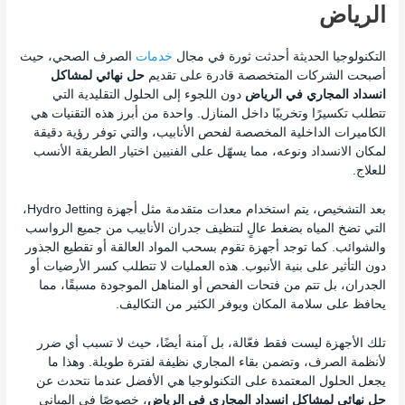
الرياض
التكنولوجيا الحديثة أحدثت ثورة في مجال
خدمات
الصرف الصحي، حيث
أصبحت الشركات المتخصصة قادرة على تقديم
حل نهائي لمشاكل
انسداد المجاري في الرياض
دون اللجوء إلى الحلول التقليدية التي
تتطلب تكسيرًا وتخريبًا داخل المنازل. واحدة من أبرز هذه التقنيات هي
الكاميرات الداخلية المخصصة لفحص الأنابيب، والتي توفر رؤية دقيقة
لمكان الانسداد ونوعه، مما يسهّل على الفنيين اختيار الطريقة الأنسب
للعلاج.
بعد التشخيص، يتم استخدام معدات متقدمة مثل أجهزة Hydro Jetting،
التي تضخ المياه بضغط عالٍ لتنظيف جدران الأنابيب من جميع الرواسب
والشوائب. كما توجد أجهزة تقوم بسحب المواد العالقة أو تقطيع الجذور
دون التأثير على بنية الأنبوب. هذه العمليات لا تتطلب كسر الأرضيات أو
الجدران، بل تتم من فتحات الفحص أو المناهل الموجودة مسبقًا، مما
يحافظ على سلامة المكان ويوفر الكثير من التكاليف.
تلك الأجهزة ليست فقط فعّالة، بل آمنة أيضًا، حيث لا تسبب أي ضرر
لأنظمة الصرف، وتضمن بقاء المجاري نظيفة لفترة طويلة. وهذا ما
يجعل الحلول المعتمدة على التكنولوجيا هي الأفضل عندما نتحدث عن
حل نهائي لمشاكل انسداد المجاري في الرياض
، خصوصًا في المباني