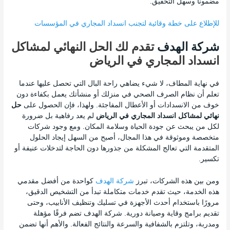
مضمونًا وسهل التحقيق.
للإطلاع على خطة وقائية لتجنب انسداد المجاري في المؤسسات
شركة الهدف
تقدم لك الحل النهائي لمشاكل
انسداد المجاري في الرياض
في نهاية المطاف، لا شيء يضاهي راحة البال التي تحصل عليها عندما
تعلم أن نظام الصرف الصحي في منزلك أو منشأتك يعمل بكفاءة دون
خوف من الانسدادات أو الأعطال المفاجئة. ولهذا، فإن الحصول على
حل
نهائي لمشاكل انسداد المجاري في الرياض
لم يعد رفاهية بل ضرورة
لكل من يبحث عن جودة الحياة وسلامة المكان. ومع وجود شركات
متخصصة وموثوقة في هذا المجال، أصبح من السهل إيجاد الحلول
المتقدمة التي تعالج المشكلة من جذورها دون الحاجة لتدخلات عنيفة أو
تكسير.
ومن بين هذه الشركات، تبرز
شركة الهدف
كواحدة من أفضل مقدمي
هذه الخدمة، حيث تقدم خدمات متكاملة تبدأ من التشخيص الدقيق،
مرورًا باستخدام أحدث الأجهزة في تسليك وتنظيف الأنابيب، وحتى
تقديم برامج وقاية وصيانة دورية. شركة الهدف تضم فرقًا مؤهلة
ومدربة، وتلتزم بالشفافية والسرعة والنتائج الفعالة. والأهم أنها تضمن