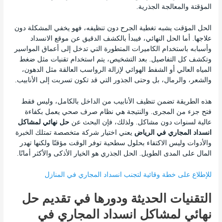
المؤقتة والمعالجة الجذرية.
الحل المؤقت يشبه تغطية الجرح دون تنظيفه، فهو يخفي المشكلة دون
علاجها. أما الحل النهائي، فيبدأ بالكشف الدقيق عن موقع الانسداد
وأسبابه باستخدام الكاميرات المتطورة التي تدخل إلى أعماق المواسير
وتكشف كل التفاصيل. بعد التشخيص، يتم استخدام تقنيات مثل ضغط
المياه العالي أو الشفط الهوائي لإزالة الرواسب العالقة مثل الدهون،
والشعر، والرمال، بل وحتى الجذور التي قد تكون تسربت إلى الأنابيب.
هذه الطريقة تضمن تنظيف الأنابيب من الداخل بالكامل، وليس فقط
فتح جزء من المجرى. والنتيجة هي نظام صرف صحي يعمل بكفاءة
عالية لسنوات دون مشاكل. ولذلك، فإن البحث عن
حل نهائي لمشاكل
انسداد المجاري في الرياض
يعني اختيار شركة متخصصة تمتلك الخبرة
والأدوات وليس الاكتفاء بحلول سطحية توفر الوقت مؤقتًا ولكنها تهدر
المال على المدى الطويل. الحل الجذري هو الخيار الأذكى والأكثر أمانًا.
للإطلاع على خطة وقائية لتجنب انسداد المجاري في المنازل
التقنيات الحديثة ودورها في تقديم حل
نهائي لمشاكل انسداد المجاري في