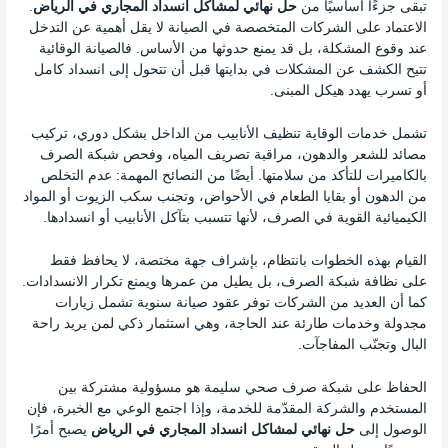
تبقى جزءًا أساسيًا من
حل نهائي لمشاكل انسداد المجاري في الرياض
.
الاعتماد على الشركات المتخصصة في الصيانة لا يقل أهمية عن التدخل
عند وقوع المشكلة، بل قد يمنع حدوثها من الأساس. فالصيانة الوقائية
تتيح الكشف عن المشكلات في بدايتها قبل أن تتحول إلى انسداد كامل
أو تسرب يهدد هيكل المبنى.
تشمل خدمات الوقاية تنظيف الأنابيب من الداخل بشكل دوري، تركيب
مصائد للشعر والدهون، مراقبة تصريف المياه، وفحص شبكة الصرف
بالكاميرات للتأكد من سلامتها. أيضًا من النصائح المهمة: عدم التخلص
من الدهون أو بقايا الطعام في الأحواض، وتجنب سكب الزيوت أو المواد
الكيميائية القوية في الصرف، لأنها تتسبب بتآكل الأنابيب أو انسدادها.
القيام بهذه الخطوات بانتظام، بإشراف جهة مختصة، لا يحافظ فقط
على نظافة شبكة الصرف، بل يطيل من عمرها ويمنع تكرار الانسدادات.
كما أن العديد من الشركات توفر عقود صيانة سنوية تشمل زيارات
مجدولة وخدمات طارئة عند الحاجة، وهي استثمار ذكي لمن يريد راحة
البال وتجنّب المفاجآت.
الحفاظ على شبكة صرف صحي سليمة هو مسؤولية مشتركة بين
المستخدم والشركة المقدّمة للخدمة، وإذا اجتمع الوعي مع الخبرة، فإن
الوصول إلى
حل نهائي لمشاكل انسداد المجاري في الرياض
يصبح أمرًا