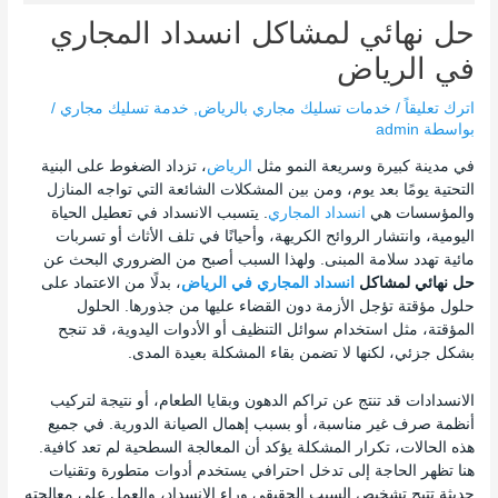
حل نهائي لمشاكل انسداد المجاري
في الرياض
اترك تعليقاً
/
خدمات تسليك مجاري بالرياض
,
خدمة تسليك مجاري
/
بواسطة
admin
في مدينة كبيرة وسريعة النمو مثل
الرياض
، تزداد الضغوط على البنية
التحتية يومًا بعد يوم، ومن بين المشكلات الشائعة التي تواجه المنازل
والمؤسسات هي
انسداد المجاري
. يتسبب الانسداد في تعطيل الحياة
اليومية، وانتشار الروائح الكريهة، وأحيانًا في تلف الأثاث أو تسربات
مائية تهدد سلامة المبنى. ولهذا السبب أصبح من الضروري البحث عن
حل نهائي لمشاكل
انسداد المجاري في الرياض
، بدلًا من الاعتماد على
حلول مؤقتة تؤجل الأزمة دون القضاء عليها من جذورها. الحلول
المؤقتة، مثل استخدام سوائل التنظيف أو الأدوات اليدوية، قد تنجح
بشكل جزئي، لكنها لا تضمن بقاء المشكلة بعيدة المدى.
الانسدادات قد تنتج عن تراكم الدهون وبقايا الطعام، أو نتيجة لتركيب
أنظمة صرف غير مناسبة، أو بسبب إهمال الصيانة الدورية. في جميع
هذه الحالات، تكرار المشكلة يؤكد أن المعالجة السطحية لم تعد كافية.
هنا تظهر الحاجة إلى تدخل احترافي يستخدم أدوات متطورة وتقنيات
حديثة تتيح تشخيص السبب الحقيقي وراء الانسداد، والعمل على معالجته