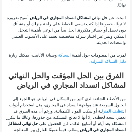
نهائيًا.
البحث عن
حل نهائي لمشاكل انسداد المجاري في الرياض
أصبح ضرورة
لا ترفًا، خصوصًا إذا كنت تسعى للحفاظ على راحة منزلك أو منشأتك
دون تعطل أو خسائر متكررة. الحل يبدأ من الوعي بأهمية التدخل
المبكر، ويمر عبر اختيار شركة متخصصة تعتمد على الأسلوب العلمي
والمعدات الحديثة.
لمزيد من المعلومات حول أهمية
السباكة
وصيانة الأنابيب، يمكنك زيارة
دليل السباكة المنزلية
.
الفرق بين الحل المؤقت والحل النهائي
لمشاكل انسداد المجاري في الرياض
من الأخطاء الشائعة لدى كثير من السكان في الرياض هو اللجوء إلى
الحلول السريعة عند مواجهة انسداد في المجاري، مثل استخدام أدوات
ال
تنظيف المنزل
ية أو سكب المواد الكيميائية. ورغم أن هذه الطرق قد
تعطي نتيجة لحظية، إلا أنها لا تعالج المشكلة من جذورها، وغالبًا ما تتكرر
المشكلة بعد أيام أو أسابيع. لذلك، فإن الحصول على
حل نهائي لمشاكل
انسداد المجاري في الرياض
يتطلب فهماً عميقًا للفارق بين المعالجة