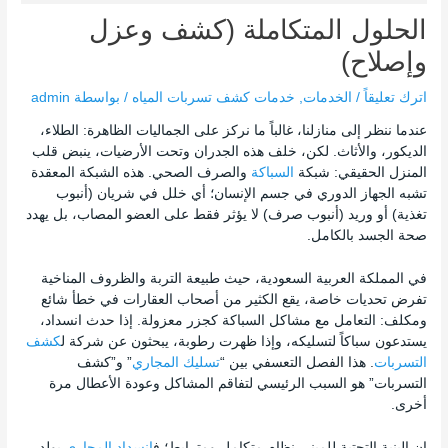
الحلول المتكاملة (كشف وعزل
وإصلاح)
اترك تعليقاً
/
الخدمات
,
خدمات كشف تسربات المياه
/ بواسطة
admin
عندما ننظر إلى منازلنا، غالباً ما نركز على الجماليات الظاهرة: الطلاء،
الديكور، والأثاث. لكن، خلف هذه الجدران وتحت الأرضيات، ينبض قلب
المنزل الحقيقي: شبكة
السباكة
والصرف الصحي. هذه الشبكة المعقدة
تشبه الجهاز الدوري في جسم الإنسان؛ أي خلل في شريان (أنبوب
تغذية) أو وريد (أنبوب صرف) لا يؤثر فقط على العضو المصاب، بل يهدد
صحة الجسد بالكامل.
في المملكة العربية السعودية، حيث طبيعة التربة والظروف المناخية
تفرض تحديات خاصة، يقع الكثير من أصحاب العقارات في خطأ شائع
ومكلف: التعامل مع مشاكل السباكة كجزر معزولة. إذا حدث انسداد،
يستدعون سباكاً لتسليكه، وإذا ظهرت رطوبة، يبحثون عن شركة ل
كشف
التسربات
. هذا الفصل التعسفي بين “
تسليك المجاري
” و”كشف
التسربات” هو السبب الرئيسي لتفاقم المشاكل وعودة الأعطال مرة
أخرى.
إن البنية التحتية للمبنى نظام متكامل ومترابط؛ ف
انسداد المجاري
يولد