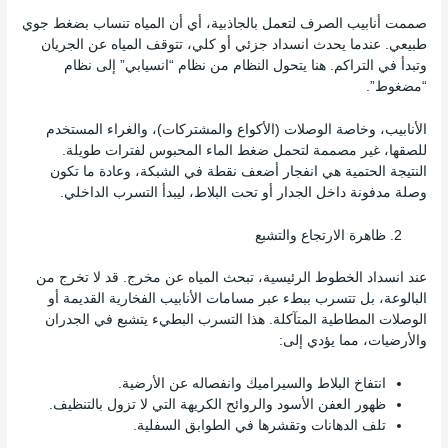
صممت أنابيب الصرف لتعمل بالجاذبية، أي أن المياه تنساب بضغط جوي
طبيعي. عندما يحدث انسداد جزئي أو كلي، تتوقف المياه عن الجريان
وتبدأ في التراكم. هنا يتحول النظام من نظام “انسيابي” إلى نظام
“مضغوط”.
الأنابيب، وخاصة الوصلات (الأكواع والمشتركات)، والغراء المستخدم
للصقها، غير مصممة لتحمل ضغط الماء المحبوس لفترات طويلة.
النتيجة الحتمية هي انفجار أضعف نقطة في الشبكة، وعادة ما تكون
وصلة مدفونة داخل الجدار أو تحت البلاط، ليبدأ التسرب الداخلي.
ظاهرة الارتجاع والتشبع
عند انسداد الخطوط الرئيسية، تبحث المياه عن مخرج. قد لا تخرج من
البالوعة، بل تتسرب ببطء عبر مسامات الأنابيب الفخارية القديمة أو
الوصلات المطاطية المتآكلة. هذا التسرب البطيء يتشبع في الجدران
والأرضيات، مما يؤدي إلى:
انتفاخ البلاط والسيراميك وانفصاله عن الأرضية.
ظهور العفن الأسود والروائح الكريهة التي لا تزول بالتنظيف.
تلف الدهانات وتقشرها في الطوابق السفلية.