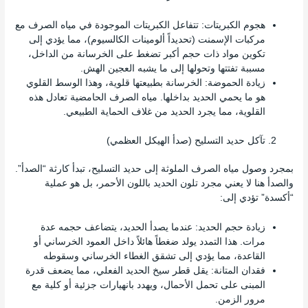
هجوم الكبريتات: تتفاعل الكبريتات الموجودة في مياه الصرف مع
مركبات الإسمنت (تحديداً ألومينات الكالسيوم)، مما يؤدي إلى
تكوين مواد ذات حجم أكبر تضغط على الخرسانة من الداخل،
مسببة تفتتها وتحولها إلى ما يشبه العجين الهش.
زيادة الحموضة: الخرسانة بطبيعتها قلوية، وهذا الوسط القلوي
هو ما يحمي الحديد بداخلها. مياه الصرف الحامضية تعادل هذه
القلوية، مما يجرد الحديد من غلاف الحماية الطبيعي.
تآكل حديد التسليح (صدأ الهيكل العظمي)
بمجرد وصول مياه الصرف الملوثة إلى حديد التسليح، تبدأ كارثة “الصدأ”.
والصدأ هنا لا يعني مجرد تلون الحديد باللون الأحمر، بل هو عملية
“أكسدة” تؤدي إلى:
زيادة حجم الحديد: عندما يصدأ الحديد، يتضاعف حجمه عدة
مرات. هذا التمدد يولد ضغطاً هائلاً داخل العمود الخرساني أو
القاعدة، مما يؤدي إلى تشقق الغطاء الخرساني وسقوطه
فقدان المتانة: يقل قطر سيخ الحديد الفعلي، مما يضعف قدرة
المبنى على تحمل الأحمال، ويهدد بانهيارات جزئية أو كلية مع
مرور الزمن.