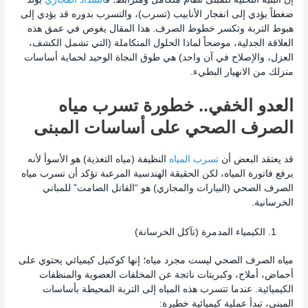
ضغطاً يؤدي إلى انفجار الأنابيب (تسرب)، والتسرب بدوره قد يؤدي إلى
هبوط التربة وتكسر خطوط الصرف. هذا المقال يغوص في عمق هذه
العلاقة الجدلية، موضحاً لماذا الحلول المتكاملة (التي تشمل الكشف،
العزل، والإصلاح في آن واحد) هي طوق النجاة الوحيد لحماية أساسات
منزلك من الانهيار البطيء.
العدو الخفي.. خطورة تسرب مياه
الصرف الصحي على أساسات المبنى
قد يعتقد البعض أن
تسرب المياه
النظيفة (مياه التغذية) هو الأسوأ لأنه
يرفع فاتورة المياه، لكن الحقيقة الهندسية المرعبة تؤكد أن تسرب مياه
الصرف الصحي (البيارات والمجاري) هو “القاتل الصامت” للمباني
الخرسانية.
الكيمياء المدمرة (تآكل الخرسانة)
مياه الصرف الصحي ليست مجرد مياه؛ إنها كوكتيل كيميائي يحتوي على
أحماض، أملاح، وكبريتات ناتجة عن المخلفات العضوية والمنظفات
الكيميائية. عندما تتسرب هذه المياه إلى التربة المحيطة بأساسات
المبنى، تبدأ عملية كيميائية خطيرة: