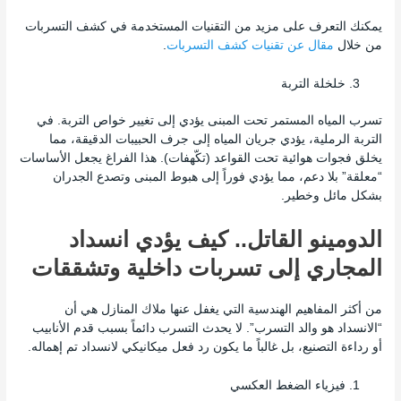
يمكنك التعرف على مزيد من التقنيات المستخدمة في كشف التسربات
من خلال
مقال عن تقنيات كشف التسربات
.
خلخلة التربة
تسرب المياه المستمر تحت المبنى يؤدي إلى تغيير خواص التربة. في
التربة الرملية، يؤدي جريان المياه إلى جرف الحبيبات الدقيقة، مما
يخلق فجوات هوائية تحت القواعد (تكّهفات). هذا الفراغ يجعل الأساسات
“معلقة” بلا دعم، مما يؤدي فوراً إلى هبوط المبنى وتصدع الجدران
بشكل مائل وخطير.
الدومينو القاتل.. كيف يؤدي انسداد
المجاري إلى تسربات داخلية وتشققات
من أكثر المفاهيم الهندسية التي يغفل عنها ملاك المنازل هي أن
“الانسداد هو والد التسرب”. لا يحدث التسرب دائماً بسبب قدم الأنابيب
أو رداءة التصنيع، بل غالباً ما يكون رد فعل ميكانيكي لانسداد تم إهماله.
فيزياء الضغط العكسي