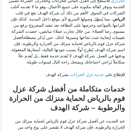
الحراري
للأسطح إلى العزل المائي للخزانات والجدران. الشركة تضمن
الخدمة وتوفر كفالة مكتوبة على جميع الأعمال، وهو ما لا تقدمه أغلب
الشركات في السوق. الأهم من ذلك أن شركة الهدف تقع في قلب
الرياض
، مما يُسهّل وصولها السريع لأي موقع داخل المدينة. كذلك فإن
التزامها بالمواعيد وحرصها على النظافة بعد تنفيذ المشروع يرفع من
مستوى رضا العملاء. من خلال تجارب عملاء سابقين، حصدت الشركة
تقييمات إيجابية تثبت نجاحها وتميزها. لذلك، حين يُذكر مصطلحأفضل
شركة عزل فوم بالرياض لحماية منزلك من الحرارة والرطوبة
، فإن
اسم شركة الهدف يُطرح أولًا بسبب جودتها العالية، أسعارها المعقولة،
ودقتها في العمل. شركة الهدف لا تُقدم خدمة فقط، بل تُقدم حلاً
متكاملاً يُراعي احتياجاتك ويمنحك راحة البال لسنوات طويلة.
للإطلاع على
خدمة عزل الخزانات
بشركة الهدف
خدمات متكاملة من أفضل شركة عزل
فوم بالرياض لحماية منزلك من الحرارة
والرطوبة – شركة الهدف
عند الحديث عن أفضل شركة عزل فوم بالرياض لحماية منزلك من
الحرارة والرطوبة
، فإن شركة الهدف لا تقتصر على نوع واحد من