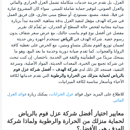
العزل، بل تقدم حزمة خدمات متكاملة تشمل العزل الحراري والمائي
والعزل الصوتي، لتوفير حماية شاملة للمبنى. سواء كان المشروع عبارة
عن فيلا، شقة، مصنع، مستودع، أو سطح مبنى تجاري، فإن فريق العمل
في شركة الهدف مؤهل لتنفيذ العزل بدقة متناهية. الخدمة تبدأ بزيارة
ميدانية مجانية لفحص حالة السطح أو الجدران، ثم يُقدَّم لك تقرير
مفصل عن أفضل نوع فوم يناسب حالتك، مع عرض سعر شفاف بدون
رسوم خفية. شركة الهدف في
الرياض
تستخدم أجهزة رش حديثة
لضمان توزيع الفوم بشكل متساوٍ ومتين، مع الحرص على تغطية كافة
الزوايا والفجوات. كما تقدم صيانة دورية وخدمة ما بعد البيع، وهو ما
يمنحك مزيدًا من الطمأنينة والثقة في الخدمة. باختصار، إن كنت تبحث
عن شركة تجمع بين الخبرة، المعدات الحديثة، المواد الأصلية، وسرعة
التنفيذ، فستجد كل ذلك لدى
شركة الهدف – أفضل شركة عزل فوم
بالرياض لحماية منزلك من الحرارة والرطوبة
التي تقدم خدماتها لكافة
الأحياء وبأسعار مناسبة لكافة الميزانيات.
للاطلاع على المزيد حول فوائد
عزل الخزانات
، يمكنك زيارة
فوائد العزل
المائي
.
معايير اختيار أفضل شركة عزل فوم بالرياض
لحماية منزلك من الحرارة والرطوبة ولماذا شركة
الهدف هي الأفضل؟