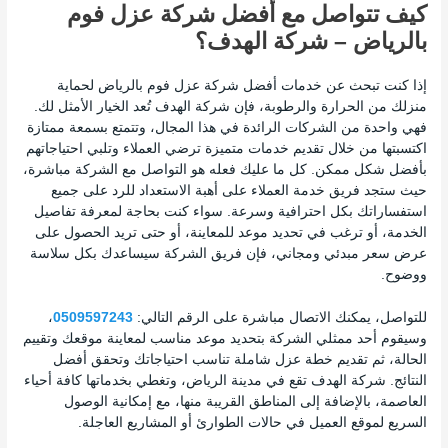
كيف تتواصل مع أفضل شركة عزل فوم
بالرياض – شركة الهدف؟
إذا كنت تبحث عن خدمات أفضل شركة عزل فوم بالرياض لحماية
منزلك من الحرارة والرطوبة، فإن شركة الهدف تُعد الخيار الأمثل لك.
فهي واحدة من الشركات الرائدة في هذا المجال، وتتمتع بسمعة ممتازة
اكتسبتها من خلال تقديم خدمات متميزة ترضي العملاء وتلبي احتياجاتهم
بأفضل شكل ممكن. كل ما عليك فعله هو التواصل مع الشركة مباشرة،
حيث ستجد فريق خدمة العملاء على أهبة الاستعداد للرد على جميع
استفساراتك بكل احترافية وسرعة. سواء كنت بحاجة لمعرفة تفاصيل
الخدمة، أو ترغب في تحديد موعد للمعاينة، أو حتى تريد الحصول على
عرض سعر مبدئي ومجاني، فإن فريق الشركة سيساعدك بكل سلاسة
ووضوح.
للتواصل، يمكنك الاتصال مباشرة على الرقم التالي:
0509597243
،
وسيقوم أحد ممثلي الشركة بتحديد موعد مناسب لمعاينة موقعك وتقييم
الحالة، ثم تقديم خطة عزل شاملة تناسب احتياجاتك وتحقق أفضل
النتائج. شركة الهدف تقع في مدينة الرياض، وتغطي بخدماتها كافة أحياء
العاصمة، بالإضافة إلى المناطق القريبة منها، مع إمكانية الوصول
السريع لموقع العميل في حالات الطوارئ أو المشاريع العاجلة.