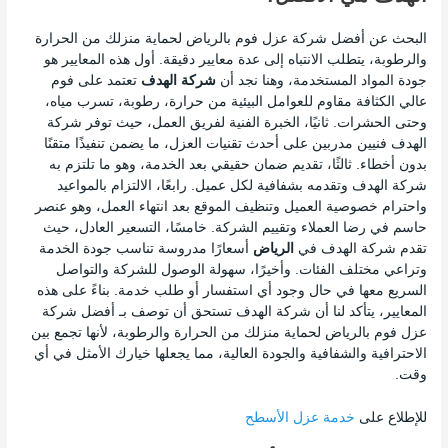
البحث عن أفضل شركة عزل فوم بالرياض لحماية منزلك من الحرارة
والرطوبة،
يتطلب الانتباه إلى عدة معايير دقيقة. أول هذه المعايير هو
جودة المواد المستخدمة، وهنا نجد أن
شركة الهدف
تعتمد على فوم
عالي الكثافة مقاوم للعوامل البيئية من حرارة، رطوبة، تسرب مياه،
وحتى الحشرات. ثانيًا، الخبرة الفنية لفريق العمل، حيث توفر شركة
الهدف فنيين مدربين على أحدث تقنيات العزل، ما يضمن تنفيذًا متقنًا
بدون أخطاء. ثالثًا، تقديم ضمان حقيقي بعد الخدمة، وهو ما تلتزم به
شركة الهدف وتقدمه بشفافية لكل عميل. رابعًا، الالتزام بالمواعيد
واحترام خصوصية العميل وتنظيف الموقع بعد انتهاء العمل، وهو عنصر
حاسم في رضا العملاء وتقييم الشركة. خامسًا، التسعير العادل، حيث
تقدم شركة الهدف في
الرياض
أسعارًا مدروسة تناسب جودة الخدمة
وتراعي مختلف الفئات. وأخيرًا، سهولة الوصول للشركة والتواصل
السريع معها في حال وجود أي استفسار أو طلب خدمة. بناءً على هذه
المعايير، يتأكد لنا أن شركة الهدف تستحق أن توصف بـ أفضل شركة
عزل فوم بالرياض لحماية منزلك من الحرارة والرطوبة،
لأنها تجمع بين
الاحترافية والشفافية والجودة العالية، مما يجعلها خيارك الأمثل في أي
وقت.
للإطلاع على
خدمة عزل الأسطح